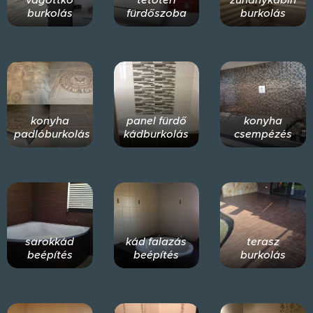
burkolás
fürdőszoba
burkolás
konyha
panel fürdő
konyha
padlóburkolás
kádburkolás
csempézés
sarokkád
kád falazás
terasz
beépítés
beépítés
burkolás