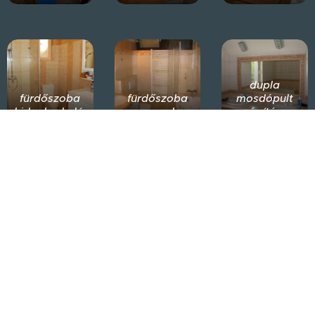
dupla
fürdőszoba
fürdőszoba
mosdópult
hidegburkolása
wc-vel
építés
természetes
terméskő
ház burkolás
kő burkolás
burkolás