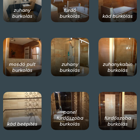
zuhany
fürdő
burkolás
burkolás
kád burkolás
mosdó pult
zuhany
zuhanykabin
burkolás
burkolás
burkolás
panel
fürdőszoba
fürdőszoba
kád beépítés
burkolás
burkolás