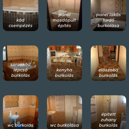
panel
panel lakás
kád
mosdópult
fürdő
csempézés
építés
burkolása
sarokkád
lépcső
konyha
előszoba
burkolás
burkolás
burkolás
épített
zuhany
wc burkolás
wc burkolása
burkolás