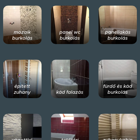
mozaik
panel wc
panellakás
burkolás
burkolás
burkolás
épített
fürdő és kád
zuhany
kád falazás
burkolás
vágottkő
tetőtéri
zuhanykabin